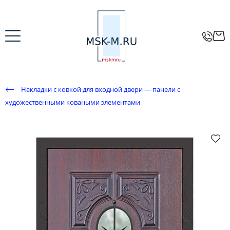
Накладки с ковкой для входной двери — панели с
художественными коваными элементами