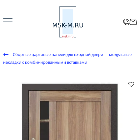
Сборные царговые панели для входной двери — модульные
накладки с комбинированными вставками