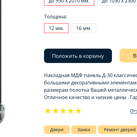
до 930 х 2070 мм.
до 1030 х 2300
Толщина:
12 мм.
16 мм.
В
Положить в корзину
Накладная МДФ панель Д-30 классичес
большими декоративными элементами
размерам полотна Вашей металлическо
Отличное качество и низкие цены . Гар
★★★★★
От
Двери
Замки
Ремонт дверей