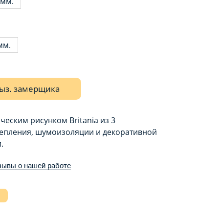
 мм.
мм.
ыз. замерщика
еским рисунком Britania из 3
тепления, шумоизоляции и декоративной
.
зывы о нашей работе