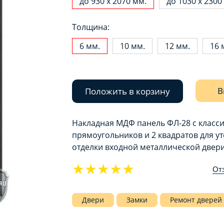
до 930 х 2070 мм.
до 1030 х 2300
Толщина:
6 мм.
10 мм.
12 мм.
16 
В
Положить в корзину
Накладная МДФ панель ФЛ-28 с классич
прямоугольников и 2 квадратов для у
отделки входной металлической двери
★★★★★
От
Двери
Замки
Ремонт дверей