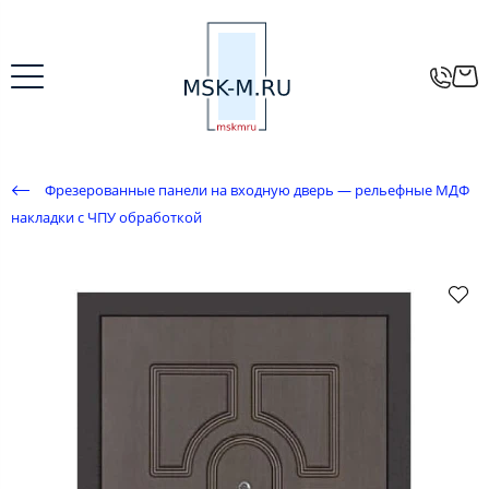
Фрезерованные панели на входную дверь — рельефные МДФ
накладки с ЧПУ обработкой